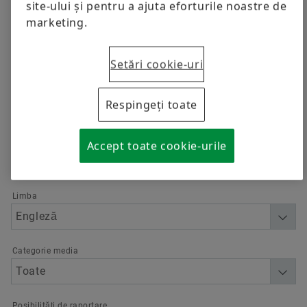
site-ului și pentru a ajuta eforturile noastre de
Trainings
Material analysis laboratory
Sustenabilitatea
www.repxpert.com
.
marketing.
Calcul și consultanță
Calitate
Comandați acum
Setări cookie-uri
Programele furnizorilor Schaeffler
Rafinare
Respingeți toate
Supplier information management
Accept toate cookie-urile
Limba
Categorie media
Posibilități de raportare