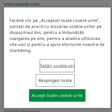
Trainings
Material analysis laboratory
Sustenabilitatea
www.repxpert.com
.
Calcul și consultanță
Calitate
Comandați acum
Făcând clic pe „Acceptați toate cookie-urile”,
sunteți de acord cu stocarea cookie-urilor pe
Programele furnizorilor Schaeffler
dispozitivul dvs. pentru a îmbunătăți
Rafinare
navigarea pe site, pentru a analiza utilizarea
Supplier information management
site-ului și pentru a ajuta eforturile noastre de
marketing.
Setări cookie-uri
Limba
Respingeți toate
Categorie media
Accept toate cookie-urile
Posibilități de raportare