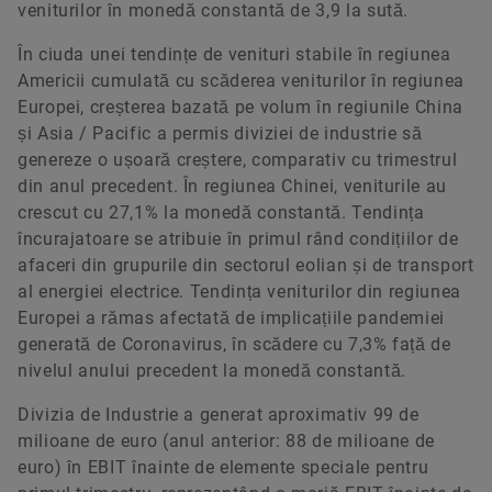
veniturilor în monedă constantă de 3,9 la sută.
În ciuda unei tendințe de venituri stabile în regiunea
Americii cumulată cu scăderea veniturilor în regiunea
Europei, creșterea bazată pe volum în regiunile China
și Asia / Pacific a permis diviziei de industrie să
genereze o ușoară creștere, comparativ cu trimestrul
din anul precedent. În regiunea Chinei, veniturile au
crescut cu 27,1% la monedă constantă. Tendința
încurajatoare se atribuie în primul rând condițiilor de
afaceri din grupurile din sectorul eolian și de transport
al energiei electrice. Tendința veniturilor din regiunea
Europei a rămas afectată de implicațiile pandemiei
generată de Coronavirus, în scădere cu 7,3% față de
nivelul anului precedent la monedă constantă.
Divizia de Industrie a generat aproximativ 99 de
milioane de euro (anul anterior: 88 de milioane de
euro) în EBIT înainte de elemente speciale pentru