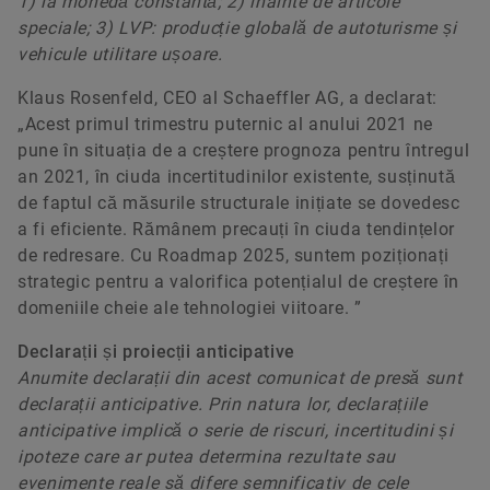
1) la monedă constantă; 2) înainte de articole
speciale; 3) LVP: producție globală de autoturisme și
vehicule utilitare ușoare.
Klaus Rosenfeld, CEO al Schaeffler AG, a declarat:
„Acest primul trimestru puternic al anului 2021 ne
pune în situația de a creștere prognoza pentru întregul
an 2021, în ciuda incertitudinilor existente, susținută
de faptul că măsurile structurale inițiate se dovedesc
a fi eficiente. Rămânem precauți în ciuda tendințelor
de redresare. Cu Roadmap 2025, suntem poziționați
strategic pentru a valorifica potențialul de creștere în
domeniile cheie ale tehnologiei viitoare. ”
Declarații și proiecții anticipative
Anumite declarații din acest comunicat de presă sunt
declarații anticipative. Prin natura lor, declarațiile
anticipative implică o serie de riscuri, incertitudini și
ipoteze care ar putea determina rezultate sau
evenimente reale să difere semnificativ de cele