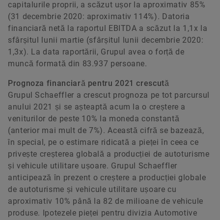
capitalurile proprii, a scăzut ușor la aproximativ 85%
(31 decembrie 2020: aproximativ 114%). Datoria
financiară netă la raportul EBITDA a scăzut la 1,1x la
sfârșitul lunii martie (sfârșitul lunii decembrie 2020:
1,3x). La data raportării, Grupul avea o forță de
muncă formată din 83.937 persoane.
Prognoza financiară pentru 2021 crescută
Grupul Schaeffler a crescut prognoza pe tot parcursul
anului 2021 și se așteaptă acum la o creștere a
veniturilor de peste 10% la moneda constantă
(anterior mai mult de 7%). Această cifră se bazează,
în special, pe o estimare ridicată a pieței în ceea ce
privește creșterea globală a producției de autoturisme
și vehicule utilitare ușoare. Grupul Schaeffler
anticipează în prezent o creștere a producției globale
de autoturisme și vehicule utilitare ușoare cu
aproximativ 10% până la 82 de milioane de vehicule
produse. Ipotezele pieței pentru divizia Automotive