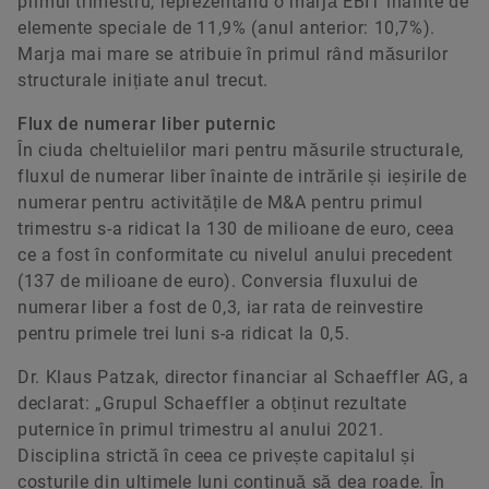
primul trimestru, reprezentând o marjă EBIT înainte de
elemente speciale de 11,9% (anul anterior: 10,7%).
Marja mai mare se atribuie în primul rând măsurilor
structurale inițiate anul trecut.
Flux de numerar liber puternic
În ciuda cheltuielilor mari pentru măsurile structurale,
fluxul de numerar liber înainte de intrările și ieșirile de
numerar pentru activitățile de M&A pentru primul
trimestru s-a ridicat la 130 de milioane de euro, ceea
ce a fost în conformitate cu nivelul anului precedent
(137 de milioane de euro). Conversia fluxului de
numerar liber a fost de 0,3, iar rata de reinvestire
pentru primele trei luni s-a ridicat la 0,5.
Dr. Klaus Patzak, director financiar al Schaeffler AG, a
declarat: „Grupul Schaeffler a obținut rezultate
puternice în primul trimestru al anului 2021.
Disciplina strictă în ceea ce privește capitalul și
costurile din ultimele luni continuă să dea roade. În