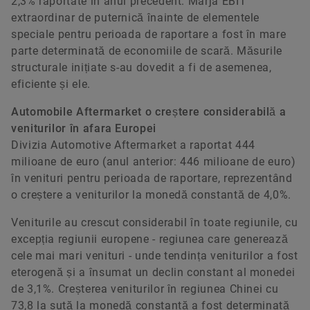
2,3% raportate în anul precedent. Marja EBIT
extraordinar de puternică înainte de elementele
speciale pentru perioada de raportare a fost în mare
parte determinată de economiile de scară. Măsurile
structurale inițiate s-au dovedit a fi de asemenea,
eficiente și ele.
Automobile Aftermarket o creștere considerabilă a
veniturilor în afara Europei
Divizia Automotive Aftermarket a raportat 444
milioane de euro (anul anterior: 446 milioane de euro)
în venituri pentru perioada de raportare, reprezentând
o creștere a veniturilor la monedă constantă de 4,0%.
Veniturile au crescut considerabil în toate regiunile, cu
excepția regiunii europene - regiunea care generează
cele mai mari venituri - unde tendința veniturilor a fost
eterogenă și a însumat un declin constant al monedei
de 3,1%. Creșterea veniturilor în regiunea Chinei cu
73,8 la sută la monedă constantă a fost determinată