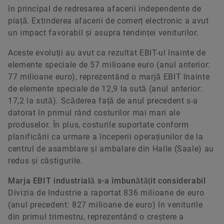
în principal de redresarea afacerii independente de
piață. Extinderea afacerii de comerț electronic a avut
un impact favorabil și asupra tendinței veniturilor.
Aceste evoluții au avut ca rezultat EBIT-ul înainte de
elemente speciale de 57 milioane euro (anul anterior:
77 milioane euro), reprezentând o marjă EBIT înainte
de elemente speciale de 12,9 la sută (anul anterior:
17,2 la sută). Scăderea față de anul precedent s-a
datorat în primul rând costurilor mai mari ale
produselor. În plus, costurile suportate conform
planificării ca urmare a începerii operațiunilor de la
centrul de asamblare și ambalare din Halle (Saale) au
redus și câștigurile.
Marja EBIT industrială s-a îmbunătățit considerabil
Divizia de Industrie a raportat 836 milioane de euro
(anul precedent: 827 milioane de euro) în veniturile
din primul trimestru, reprezentând o creștere a