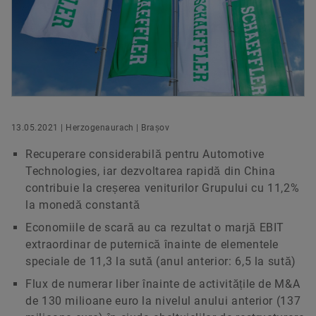
Responsabilitate socială
Produse digitale
Servicii & Contact
Manager Communications & Branding
Protecția mărcii
Comandați acum
Schaeffler Romania, Brașov, RO
Laboratories Romania
+40 268 50 4816
press.ro@schaeffler.com
13.05.2021 | Herzogenaurach | Brașov
Recuperare considerabilă pentru Automotive
Technologies, iar dezvoltarea rapidă din China
contribuie la creșerea veniturilor Grupului cu 11,2%
la monedă constantă
Economiile de scară au ca rezultat o marjă EBIT
extraordinar de puternică înainte de elementele
speciale de 11,3 la sută (anul anterior: 6,5 la sută)
Flux de numerar liber înainte de activitățile de M&A
de 130 milioane euro la nivelul anului anterior (137