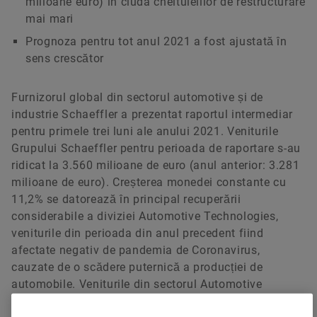
milioane euro) în ciuda cheltuielilor de restructurare
mai mari
Prognoza pentru tot anul 2021 a fost ajustată în
sens crescător
Furnizorul global din sectorul automotive și de
industrie Schaeffler a prezentat raportul intermediar
pentru primele trei luni ale anului 2021. Veniturile
Grupului Schaeffler pentru perioada de raportare s-au
ridicat la 3.560 milioane de euro (anul anterior: 3.281
milioane de euro). Creșterea monedei constante cu
11,2% se datorează în principal recuperării
considerabile a diviziei Automotive Technologies,
veniturile din perioada din anul precedent fiind
afectate negativ de pandemia de Coronavirus,
cauzate de o scădere puternică a producției de
automobile. Veniturile din sectorul Automotive
Aftermarket și din sectorul industrial au crescut cu 4,0