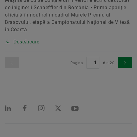
Mașina de curse conține un invertor electric dezvoltat
de iniginerii Schaeffler din România • Prima apariție
oficială în noul rol în cadrul Marele Premiu al
Brașovului, etapă a Campionatului Național de Viteză
în Coastă
Descărcare
Pagina
din
20