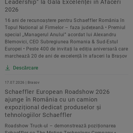
Leadership” la Gala Excelenței în Afaceri
2026
16 ani de recunoaștere pentru Schaeffler România în
Topul Național al Firmelor – faza județeană • Premiul
special „Managerul Anului” acordat lui Alexandru
Blemovici, CEO Subregiunea Romania & Sud-Estul
Europei • Peste 400 de invitați la ediția aniversară care
marchează 20 de ani de excelență în afaceri la Brașov
Descărcare
17.07.2026 | Brasov
Schaeffler European Roadshow 2026
ajunge în România cu un camion
expozițional dedicat produselor și
tehnologiilor Schaeffler
Roadshow Truck-ul – demonstrează poziționarea
Schaeffler ca The Motion Technology Company •