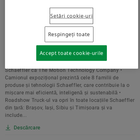
Descărcare
Setări cookie-uri
17.07.2026 | Brasov
Schaeffler European Roadshow 2026
Respingeți toate
ajunge în România cu un camion
expozițional dedicat produselor și
tehnologiilor Schaeffler
Accept toate cookie-urile
Roadshow Truck-ul – demonstrează poziționarea
Schaeffler ca The Motion Technology Company •
Camionul expozițional prezintă cele 8 familii de
produse și tehnologii Schaeffler, care contribuie la o
mișcare mai eficientă, inteligenă și sustenabilă •
Roadshow Truck-ul va opri în toate locațiile Schaeffler
din țară: Brașov, Iași, Sibiu și Timișoara și va
include...
Descărcare