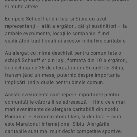
și multe altele.
Echipele Schaeffler din Iași și Sibiu au avut
reprezentanți – atât alergători, cât și susținători – la
ambele evenimente, locațiile companiei fiind
susținători tradiționali ai acestor inițiative caritabile.
Au alergat cu inima deschisă pentru comunitate o
echipă Schaeffler din Iași, formată din 10 alergători,
și o echipă de 36 de alergători din Schaeffler Sibiu,
transmițând un mesaj puternic despre importanța
implicării individuale pentru binele comun.
Aceste evenimente sunt repere importante pentru
comunitățile cărora li se adresează – fiind cele mai
mari evenimente de alergare caritabilă din nordul
României – Semimaratonul Iași, și din țară – cum
este Maratonul Internațional Sibiu. Alergările
caritabile sunt mai mult decât competiție sportive,