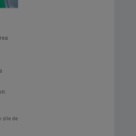
area
i
a
tr.
 zile de