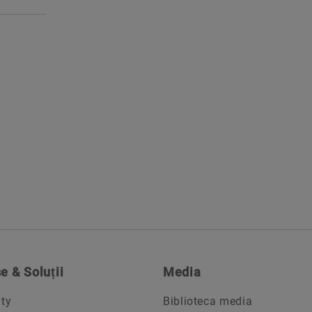
e & Soluții
Media
ity
Biblioteca media