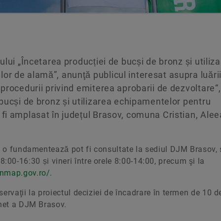
ului „Încetarea producției de bucși de bronz și utiliz
r de alamă”, anunţă publicul interesat asupra luări
 procedurii privind emiterea aprobarii de dezvoltare“,
 bucși de bronz și utilizarea echipamentelor pentru
fi amplasat în județul Brasov, comuna Cristian, Alee
re o fundamentează pot fi consultate la sediul DJM Brasov, s
le 8:00-16:30 și vineri între orele 8:00-14:00, precum şi la
anmap.gov.ro/.
ervaţii la proiectul deciziei de încadrare în termen de 10 de
rnet a DJM Brasov.