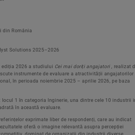
ri din România
alyst Solutions 2025–2026
 ediția 2026 a studiului
Cei mai doriți angajatori
, realizat 
cute instrumente de evaluare a atractivității angajatorilor
ațional, în perioada noiembrie 2025 – aprilie 2026, pe baza
locul 1 în categoria Inginerie, una dintre cele 10 industrii 
cadrată în această evaluare.
ferințelor exprimate liber de respondenți, care au indicat
Rezultatele oferă o imagine relevantă asupra percepției
 competitiv, dominat de organizații din industrii diverse.