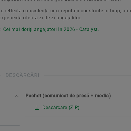
reflectă consistența unei reputații construite în timp, pri
experiența oferită zi de zi angajaților.
i:
Cei mai doriți angajatori în 2026 - Catalyst.
DESCĂRCĂRI
Pachet (comunicat de presă + media)
Descărcare (ZIP)