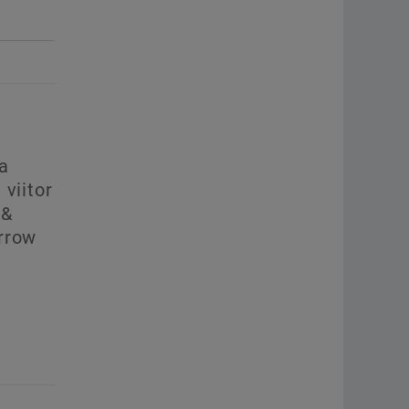
a
 viitor
 &
rrow