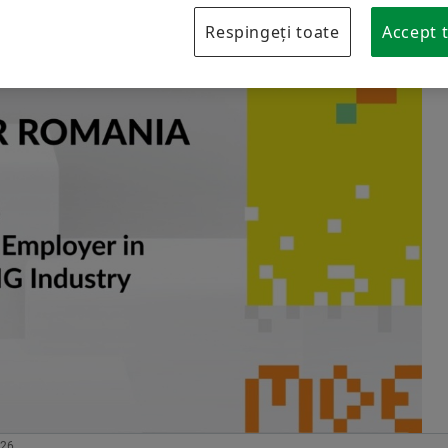
Protecția mărcii
Respingeți toate
Accept t
Laboratories Romania
026