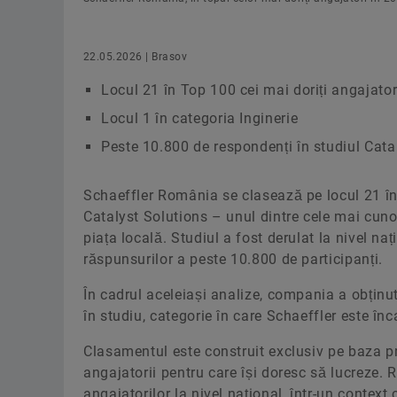
22.05.2026 | Brasov
Locul 21 în Top 100 cei mai doriți angajato
Locul 1 în categoria Inginerie
Peste 10.800 de respondenți în studiul Cat
Schaeffler România se clasează pe locul 21 în
Catalyst Solutions – unul dintre cele mai cunos
piața locală. Studiul a fost derulat la nivel n
răspunsurilor a peste 10.800 de participanți.
În cadrul aceleiași analize, compania a obținut 
în studiu, categorie în care Schaeffler este în
Clasamentul este construit exclusiv pe baza pre
angajatorii pentru care își doresc să lucreze. 
angajatorilor la nivel național, într-un context