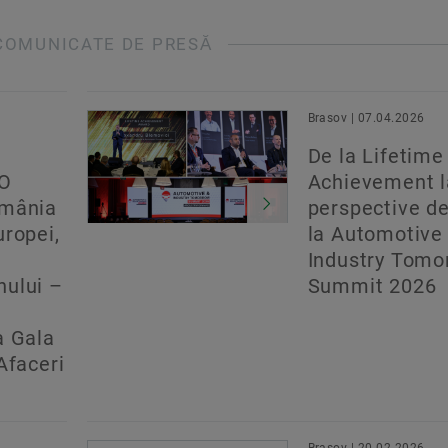
COMUNICATE DE PRESĂ
Brasov | 07.04.2026
De la Lifetime
EO
Achievement l
omânia
perspective de
uropei,
la Automotive
Industry Tomo
nului –
Summit 2026
a Gala
Afaceri
Brasov | 20.02.2026