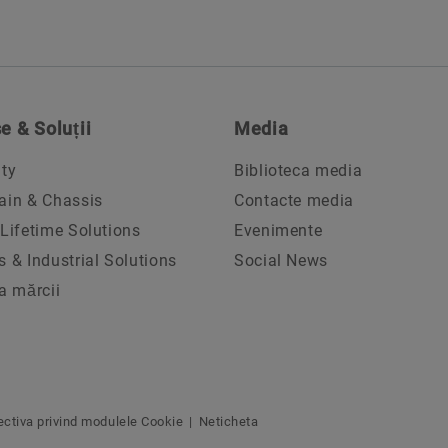
e & Soluții
Media
ity
Biblioteca media
ain & Chassis
Contacte media
 Lifetime Solutions
Evenimente
s & Industrial Solutions
Social News
ia mărcii
ectiva privind modulele Cookie
Neticheta