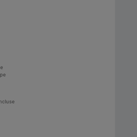
de
 pe
incluse