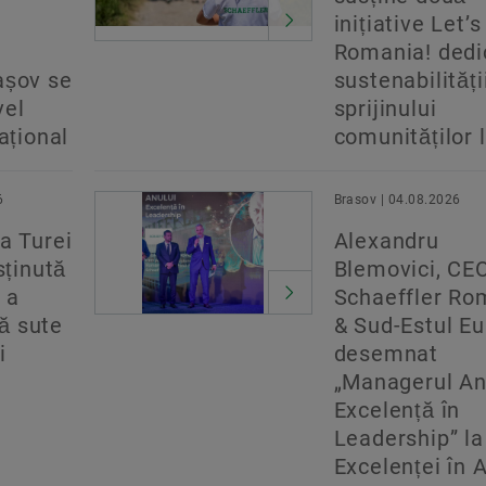
inițiative Let’s
Romania! dedi
așov se
sustenabilității
vel
sprijinului
național
comunităților 
6
Brasov | 04.08.2026
a Turei
Alexandru
sținută
Blemovici, CE
 a
Schaeffler Ro
ă sute
& Sud-Estul Eu
i
desemnat
„Managerul An
Excelență în
Leadership” la
Excelenței în 