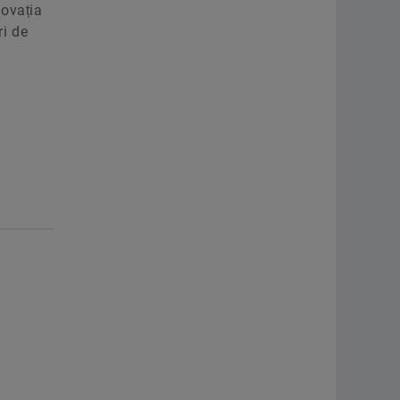
novația
ri de