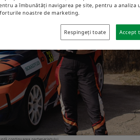
Protecția mărcii
entru a îmbunătăți navigarea pe site, pentru a analiza ut
eforturile noastre de marketing.
Laboratories Romania
Respingeți toate
Accept t
nunță continuarea parteneriatului