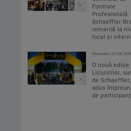
Formare
Profesională
Schaeffler Br
remarcă la ni
local și inter
Timisoara | 07.08.202
O nouă ediție 
Licuricilor, su
de Schaeffler,
adus împreun
de participanț