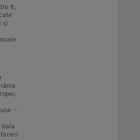
 Do It,
cate
 și
locale
O
mânia
ropei,
ului –
 Gala
Afaceri