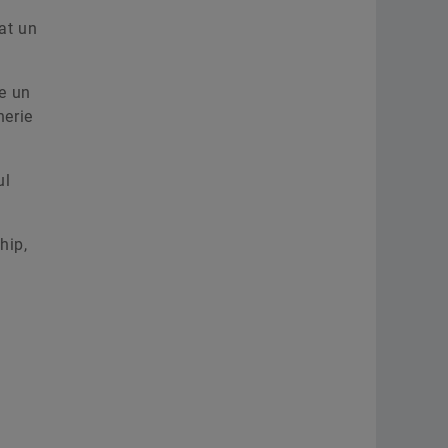
at un
de un
nerie
ul
hip,