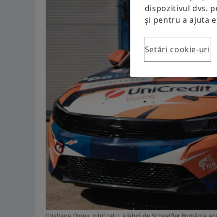
dispozitivul dvs. p
și pentru a ajuta 
Setări cookie-uri
Cristiana Oprea, pilot raliu, alături de Schaeffler România a