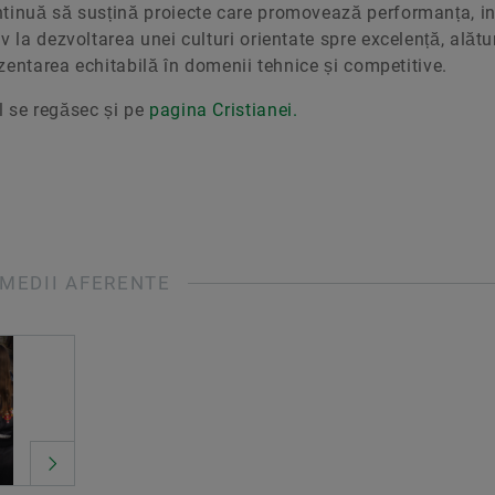
ntinuă să susțină proiecte care promovează performanța, i
 la dezvoltarea unei culturi orientate spre excelență, alătu
ezentarea echitabilă în domenii tehnice și competitive.
 se regăsec și pe
pagina Cristianei.
MEDII AFERENTE