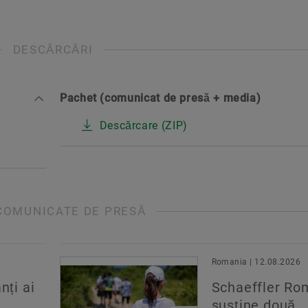
DESCĂRCĂRI
Pachet (comunicat de presă + media)
Descărcare (ZIP)
COMUNICATE DE PRESĂ
Romania | 12.08.2026
nți ai
Schaeffler Ro
susține două