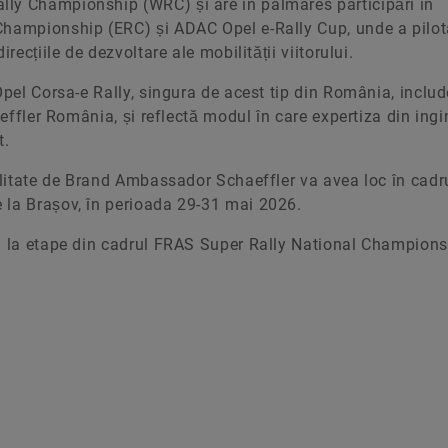
lly Championship (WRC) și are în palmares participări în
Championship (ERC) și ADAC Opel e-Rally Cup, unde a pilot
recțiile de dezvoltare ale mobilității viitorului.
Opel Corsa-e Rally, singura de acest tip din România, inclu
aeffler România, și reflectă modul în care expertiza din ingi
t.
calitate de Brand Ambassador Schaeffler va avea loc în cadr
 la Brașov, în perioada 29-31 mai 2026.
și la etape din cadrul FRAS Super Rally National Champions