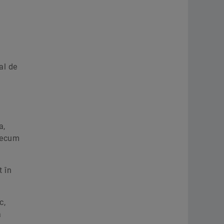
al de
a,
precum
t în
c,
a