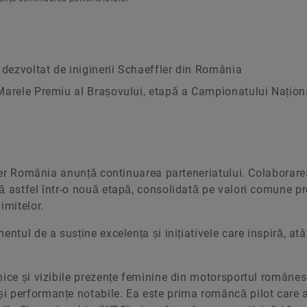
 dezvoltat de iniginerii Schaeffler din România
l Marele Premiu al Brașovului, etapă a Campionatului Națion
fler România anunță continuarea parteneriatului. Colaborare
ră astfel într-o nouă etapă, consolidată pe valori comune 
imitelor.
ntul de a susține excelența și inițiativele care inspiră, atâ
nice și vizibile prezențe feminine din motorsportul românes
i performanțe notabile. Ea este prima româncă pilot care 