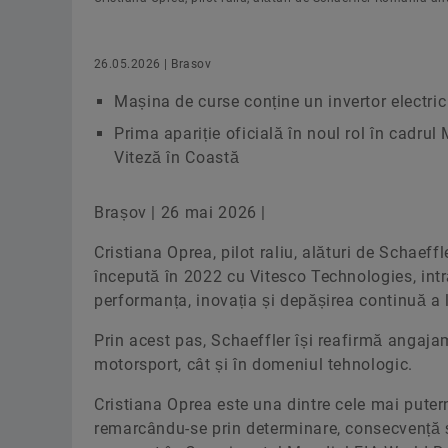
26.05.2026 | Brasov
Mașina de curse conține un invertor electric
Prima apariție oficială în noul rol în cadru
Viteză în Coastă
Brașov | 26 mai 2026 |
Cristiana Oprea, pilot raliu, alături de Schaef
începută în 2022 cu Vitesco Technologies, int
performanța, inovația și depășirea continuă a l
Prin acest pas, Schaeffler își reafirmă angajame
motorsport, cât și în domeniul tehnologic.
Cristiana Oprea este una dintre cele mai puter
remarcându-se prin determinare, consecvență ș