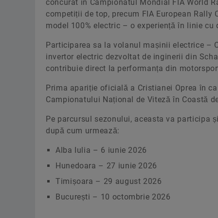
concurat în Campionatul Mondial FIA World Ra
competiții de top, precum FIA European Rally 
model 100% electric – o experiență în linie cu di
Participarea sa la volanul mașinii electrice – 
invertor electric dezvoltat de inginerii din Sch
contribuie direct la performanța din motorspor
Prima apariție oficială a Cristianei Oprea în 
Campionatului Național de Viteză în Coastă de
Pe parcursul sezonului, aceasta va participa 
după cum urmează:
Alba Iulia – 6 iunie 2026
Hunedoara – 27 iunie 2026
Timișoara – 29 august 2026
București – 10 octombrie 2026