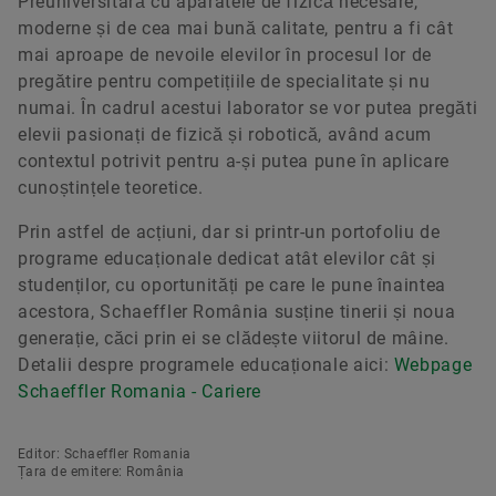
Preuniversitară cu aparatele de fizică necesare,
moderne și de cea mai bună calitate, pentru a fi cât
mai aproape de nevoile elevilor în procesul lor de
pregătire pentru competițiile de specialitate și nu
numai. În cadrul acestui laborator se vor putea pregăti
elevii pasionați de fizică și robotică, având acum
contextul potrivit pentru a-și putea pune în aplicare
cunoștințele teoretice.
Prin astfel de acțiuni, dar si printr-un portofoliu de
programe educaționale dedicat atât elevilor cât și
studenților, cu oportunități pe care le pune înaintea
acestora, Schaeffler România susține tinerii și noua
generație, căci prin ei se clădește viitorul de mâine.
Detalii despre programele educaționale aici:
Webpage
Schaeffler Romania - Cariere
Editor: Schaeffler Romania
Țara de emitere: România