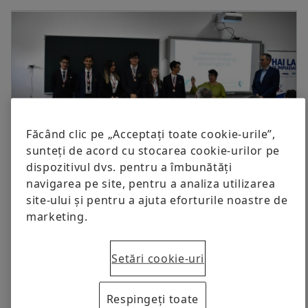
Responsabilitate socială
Produse digitale
Servicii & Contact
+40 268 505000
Protecția mărcii
+40 268 505484
Comandați acum
Web
Laboratories Romania
Făcând clic pe „Acceptați toate cookie-urile”,
sunteți de acord cu stocarea cookie-urilor pe
dispozitivul dvs. pentru a îmbunătăți
navigarea pe site, pentru a analiza utilizarea
Echipa de elevi alături de directorul Colegiului Național „Andrei
Șaguna” din Brașov şi profesorul coordonator al medaliaţilor cu bronz
site-ului și pentru a ajuta eforturile noastre de
la Concursul tinerilor oameni de știință din Belarus.
marketing.
25.10.2019 | Brasov
Setări cookie-uri
Zeci de elevi ai Colegiului Național „Andrei
Șaguna” din Brașov vor avea de acum aparate
Respingeți toate
moderne și de ultimă tehnologie, utile în