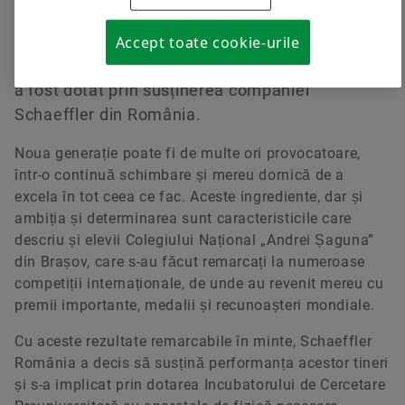
lucrările și cercetările lor realizate în Centrul de
Cercetare în Fizică Aplicată din cadrul
Accept toate cookie-urile
Incubatorului de Cercetare Preuniversitară care
a fost dotat prin susținerea companiei
Schaeffler din România.
Noua generație poate fi de multe ori provocatoare,
într-o continuă schimbare și mereu dornică de a
excela în tot ceea ce fac. Aceste ingrediente, dar și
ambiția și determinarea sunt caracteristicile care
descriu și elevii Colegiului Național „Andrei Șaguna”
din Brașov, care s-au făcut remarcați la numeroase
competiții internaționale, de unde au revenit mereu cu
premii importante, medalii și recunoașteri mondiale.
Cu aceste rezultate remarcabile în minte, Schaeffler
România a decis să susțină performanța acestor tineri
și s-a implicat prin dotarea Incubatorului de Cercetare