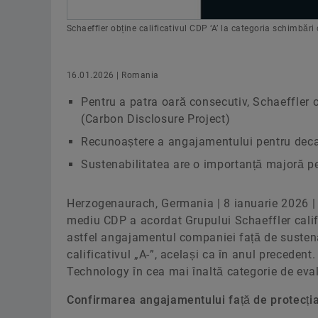
Schaeffler obține calificativul CDP ‘A’ la categoria schimbări
16.01.2026 | Romania
Pentru a patra oară consecutiv, Schaeffler o
(Carbon Disclosure Project)
Recunoaștere a angajamentului pentru deca
Sustenabilitatea are o importanță majoră p
Herzogenaurach, Germania | 8 ianuarie 2026 | 
mediu CDP a acordat Grupului Schaeffler calif
astfel angajamentul companiei față de sustenab
calificativul „A-”, același ca în anul precede
Technology în cea mai înaltă categorie de eval
Confirmarea angajamentului față de protecția