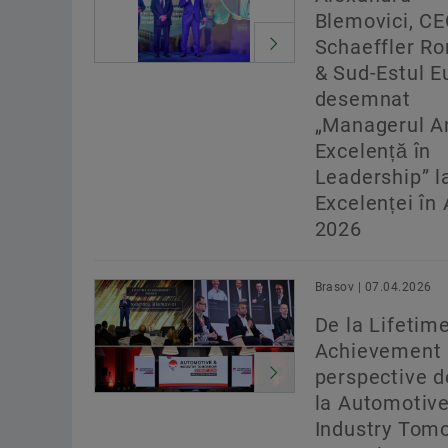
Blemovici, C
Schaeffler R
& Sud-Estul E
desemnat
„Managerul A
Excelență în
Leadership” l
Excelenței în 
2026
Brasov | 07.04.2026
De la Lifetim
Achievement 
perspective de
la Automotive
Industry Tom