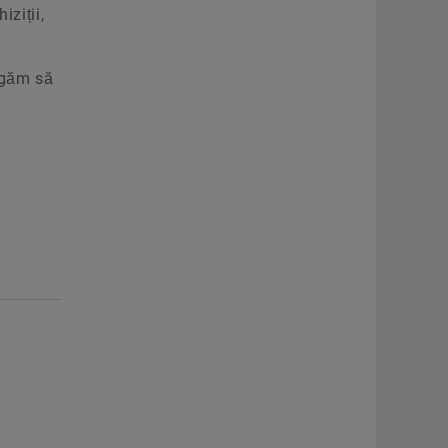
iziții,
ugăm să