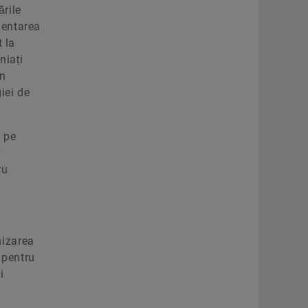
ările
mentarea
 la
niați
un
iei de
r pe
r
ru
nizarea
 pentru
i