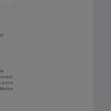
CDP
de
noscând
a primit
a Motion