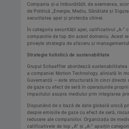
Compania și-a îmbunătățit, de asemenea, scorul 
de Politică „Energie, Mediu, Sănătate și Sigur
securitatea apei și protecția climei.
În categoria securității apei, calificativul „A-
companiile de top din acest domeniu. Acest rez
privește strategia de afaceru și managementul o
Strategie holistică de sustenabilitate
Grupul Schaeffler abordează sustenabilitatea c
a companiei Motion Technology, aliniată în mo
Guvernanță — este structurată în cinci direcții
de gaze cu efect de seră în operațiunile proprii
impactului asupra mediului prin integrarea prin
Dispunând de o bază de date globală unică pr
despre emisiile de gaze cu efect de seră, riscur
reducere ale companiilor. Organizația de mediu 
calificativele de top „A” și „A-” aparțin catego