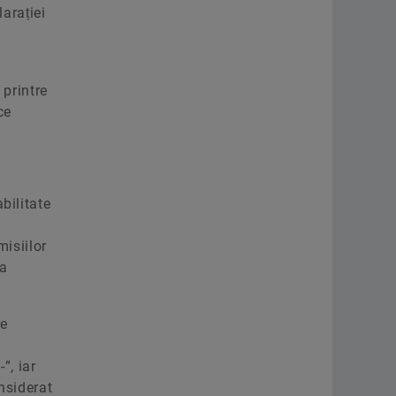
arației
 printre
ce
bilitate
misiilor
ea
re
”, iar
onsiderat