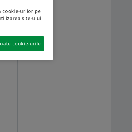
Calcul și consultanță
Aer
Scha
Programele furnizorilor Schaeffler
a cookie-urilor pe
Bici
ilizarea site-ului
Comandați acum
Supplier information management
Scha
oate cookie-urile