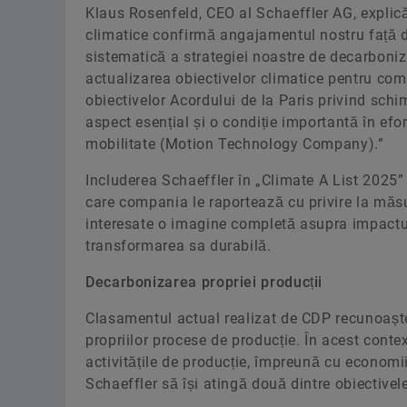
Klaus Rosenfeld, CEO al Schaeffler AG, explică:
climatice confirmă angajamentul nostru față 
sistematică a strategiei noastre de decarboniz
actualizarea obiectivelor climatice pentru com
obiectivelor Acordului de la Paris privind schi
aspect esențial și o condiție importantă în ef
mobilitate (Motion Technology Company).”
Includerea Schaeffler în „Climate A List 2025” 
care compania le raportează cu privire la măsur
interesate o imagine completă asupra impactul
transformarea sa durabilă.
Decarbonizarea propriei producții
Clasamentul actual realizat de CDP recunoașt
propriilor procese de producție. În acest contex
activitățile de producție, împreună cu economi
Schaeffler să își atingă două dintre obiectivel