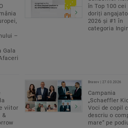
EO
în Top 100 cei
omânia
doriți angajato
uropei,
2026 și #1 în
categoria Ingi
nului –
a Gala
Afaceri
Brasov | 27.03.2026
e
Campania
la
„Schaeffler Ki
 viitor
Voci de copil 
 &
descriu o com
orrow
mare” pe podi