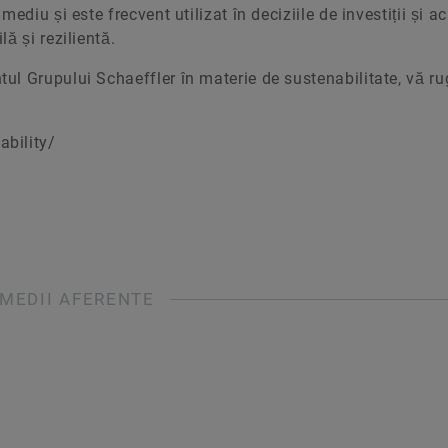
diu și este frecvent utilizat în deciziile de investiții și ach
ă și rezilientă.
ul Grupului Schaeffler în materie de sustenabilitate, vă r
bility/
MEDII AFERENTE