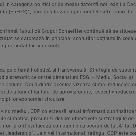
în categoria politicilor de mediu datorită noii ediții a Decl
anță (EnEHS)”, care detaliază angajamentele referitoare la
” confirmă faptul că Grupul Schaeffler continuă să se situeze
ultat se datorează în principal scorurilor obținute în ceea 
portunităților și riscurilor.
a pe o temă holistică și transversală. Strategia de sustena
d sistematic celor trei dimensiuni ESG — Mediu, Social și
 de acțiune. Două dintre acestea vizează clima: reducerea e
 și de-a lungul lanțului de aprovizionare, respectiv reducer
cipiilor economiei circulare.
ivind mediul, CDP colectează anual informații cuprinzătoa
ile climatice, precum și despre obiectivele și strategiile de
non‑profit evaluează companiile cu scoruri de la „A” la „D-
riei „leadership”. La nivel internațional, ratingul CDP este c