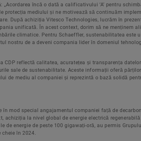
 „Acordarea încă o dată a calificativului ‘A’ pentru schimb
de protecția mediului și ne motivează să continuăm imple
are. După achiziția Vitesco Technologies, lucrăm în prezent
pania unificată. În acest context, dorim să ne menținem ali
mbările climatice. Pentru Schaeffler, sustenabilitatea este 
ortul nostru de a deveni compania lider în domeniul tehnolog
a CDP reflectă calitatea, acuratețea și transparența datelo
ile sale de sustenabilitate. Aceste informații oferă părțilo
ui de mediu al companiei și reprezintă o bază solidă pent
e în mod special angajamentul companiei față de decarbo
t, achiziția la nivel global de energie electrică regenerabilă
ile de energie de peste 100 gigawați-oră, au permis Grupulu
e cheie în 2024.