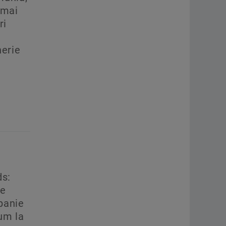
 mai
ri
nerie
ds:
ce
panie
um la