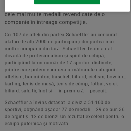
divizie precum și trofeul Medalist Award pentru
cele mai multe medalii revendicate de o
companie în întreaga competiție.
Cei 107 de atleți din partea Schaeffler au concurat
alături de alți 2000 de participanți din partea mai
multor companii din țară. Schaeffler Team a dat
dovadă de profesionalism și spirit de echipă,
participând la un număr de 17 sporturi distincte,
printre care putem enumera următoarele categorii:
atletism, badminton, baschet, biliard, ciclism, bowling,
karting, tenis de masă, tenis de câmp, fotbal, volei,
biliard, șah, tir, înot și – în premieră – pescuit.
Schaeffler a învins detașat la divizia 51-100 de
sportivi, obținând așadar 77 de medalii - 29 de aur, 36
de argint și 12 de bronz! Un rezultat excelent pentru o
echipă puternică şi motivată.