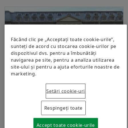
Responsabilitate socială
Produse digitale
Servicii & Contact
PR Manager
Schaeffler Romania S.R.L.
Protecția mărcii
Aleea Schaeffler nr.3
Comandați acum
507055 Cristian/Braşov
Laboratories Romania
România
Făcând clic pe „Acceptați toate cookie-urile”,
+40 268 505000
sunteți de acord cu stocarea cookie-urilor pe
Ana Bobancu
dispozitivul dvs. pentru a îmbunătăți
navigarea pe site, pentru a analiza utilizarea
site-ului și pentru a ajuta eforturile noastre de
marketing.
Schaeffler Team la Bucuresti
Setări cookie-uri
20.06.2017 | Brasov
În perioada 16-18 iunie 2017, la București, a
Respingeți toate
avut loc ediția de vară a Corporate Games, la
care, echipa Schaeffler România a câştigat
Accept toate cookie-urile
pentru a 6-a oară trofeul Corporate Games pe