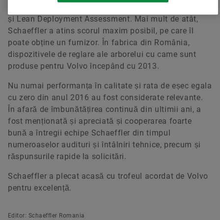
Logistics Evaluation, Manufacturing Site Assessment
și Lean Deployment Assessment. Mai mult de atât,
Schaeffler a atins scorul maxim posibil, pe care îl
poate obține un furnizor. În fabrica din România,
dispozitivele de reglare ale arborelui cu came sunt
produse pentru Volvo începând cu 2013.
Nu numai performanța în calitate și rata de eșec egala
cu zero din anul 2016 au fost considerate relevante.
În afară de îmbunătățirea continuă din ultimii ani, a
fost menționată și apreciată și cooperarea foarte
bună a întregii echipe Schaeffler din timpul
numeroaselor audituri și întâlniri tehnice, precum și
răspunsurile rapide la solicitări.
Schaeffler a plecat acasă cu trofeul acordat de Volvo
pentru excelență.
Editor: Schaeffler Romania