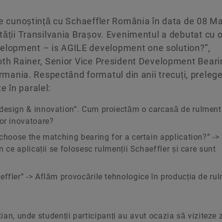
ace cunoștință cu Schaeffler România în data de 08 M
ității Transilvania Brașov. Evenimentul a debutat cu 
elopment – is AGILE development one solution?”,
loth Rainer, Senior Vice President Development Beari
ania. Respectând formatul din anii trecuți, preleg
 în paralel:
edesign & innovation”. Cum proiectăm o carcasă de rulment
or inovatoare?
 choose the matching bearing for a certain application?” ->
 ce aplicații se folosesc rulmenții Schaeffler și care sunt
ffler” -> Aflăm provocările tehnologice în producția de rul
stian, unde studenții participanți au avut ocazia să viziteze