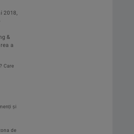
ai 2018,
o
ng &
erea a
? Care
menți și
 zona de