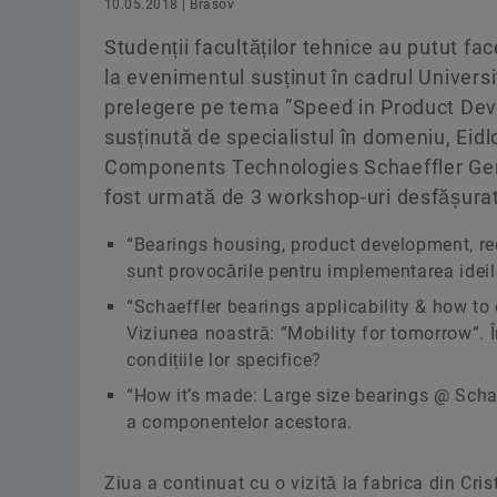
10.05.2018 | Brasov
Studenții facultăților tehnice au putut f
la evenimentul susținut în cadrul Univers
prelegere pe tema ”Speed in Product Dev
susținută de specialistul în domeniu, Eid
Components Technologies Schaeffler Germ
fost urmată de 3 workshop-uri desfășurate
“Bearings housing, product development, r
sunt provocările pentru implementarea ideil
“Schaeffler bearings applicability & how to
Viziunea noastră: ”Mobility for tomorrow”. În
condițiile lor specifice?
“How it’s made: Large size bearings @ Schae
a componentelor acestora.
Ziua a continuat cu o vizită la fabrica din Cri