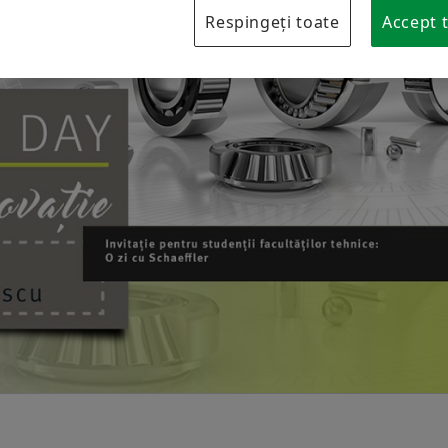
Protecția mărcii
Respingeți toate
Accept t
Laboratories Romania