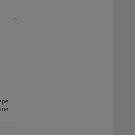
epe
ine