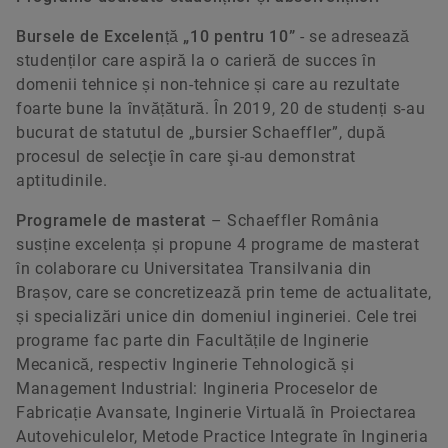
Bursele de Excelență „10 pentru 10”
- se adresează
studenților care aspiră la o carieră de succes în
domenii tehnice și non-tehnice și care au rezultate
foarte bune la învățătură. În 2019, 20 de studenți s-au
bucurat de statutul de „bursier Schaeffler”, după
procesul de selecţie în care şi-au demonstrat
aptitudinile.
Programele de masterat
– Schaeffler România
susține excelența și propune 4 programe de masterat
în colaborare cu Universitatea Transilvania din
Brașov, care se concretizează prin teme de actualitate,
și specializări unice din domeniul ingineriei. Cele trei
programe fac parte din Facultățile de Inginerie
Mecanică, respectiv Inginerie Tehnologică și
Management Industrial: Ingineria Proceselor de
Fabricație Avansate, Inginerie Virtuală în Proiectarea
Autovehiculelor, Metode Practice Integrate în Ingineria