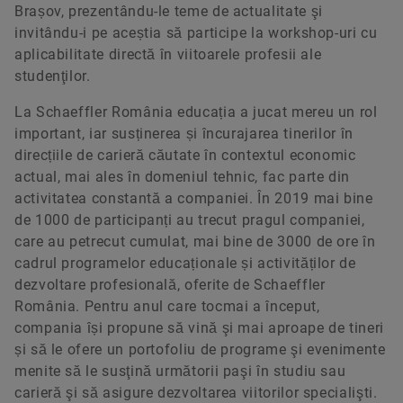
Brașov, prezentându-le teme de actualitate şi
invitându-i pe aceștia să participe la workshop-uri cu
aplicabilitate directă în viitoarele profesii ale
studenţilor.
La Schaeffler România educația a jucat mereu un rol
important, iar susținerea și încurajarea tinerilor în
direcțiile de carieră căutate în contextul economic
actual, mai ales în domeniul tehnic, fac parte din
activitatea constantă a companiei. În 2019 mai bine
de 1000 de participanți au trecut pragul companiei,
care au petrecut cumulat, mai bine de 3000 de ore în
cadrul programelor educaționale și activităților de
dezvoltare profesională, oferite de Schaeffler
România. Pentru anul care tocmai a început,
compania își propune să vină şi mai aproape de tineri
și să le ofere un portofoliu de programe şi evenimente
menite să le susţină următorii paşi în studiu sau
carieră şi să asigure dezvoltarea viitorilor specialişti.