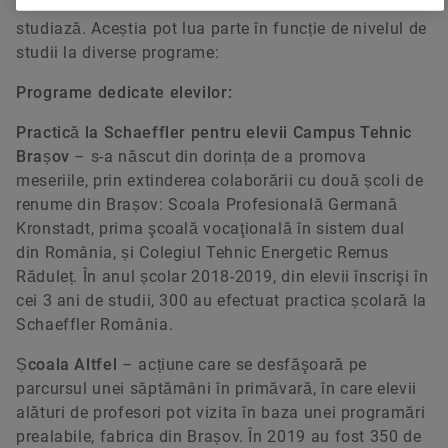
carieră cadrul necesar dezvoltării în domeniul în care
studiază. Aceștia pot lua parte în funcție de nivelul de
studii la diverse programe:
Programe dedicate elevilor:
Practică la Schaeffler pentru elevii Campus Tehnic
Brașov
– s-a născut din dorința de a promova
meseriile, prin extinderea colaborării cu două școli de
renume din Brașov: Scoala Profesională Germană
Kronstadt, prima şcoală vocaţională în sistem dual
din România, și Colegiul Tehnic Energetic Remus
Răduleț. În anul școlar 2018-2019, din elevii înscrişi în
cei 3 ani de studii, 300 au efectuat practica școlară la
Schaeffler România.
Școala Altfel
– acțiune care se desfăşoară pe
parcursul unei săptămâni în primăvară, în care elevii
alături de profesori pot vizita în baza unei programări
prealabile, fabrica din Brașov. În 2019 au fost 350 de