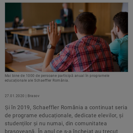
Responsabilitate socială
Produse digitale
Servicii & Contact
+40 268 505000
Protecția mărcii
+40 268 505484
Comandați acum
Web
Laboratories Romania
Mai bine de 1000 de persoane participă anual în programele
educaționale ale Schaeffler România.
27.01.2020 | Brasov
Și în 2019, Schaeffler România a continuat seria
de programe educaționale, dedicate elevilor, și
studenților și nu numai, din comunitatea
brașoveană. În anul ce s-a încheiat au trecut