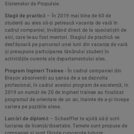
Sistemelor de Propulsie.
Stagii de practică
– În 2019 mai bine de 60 de
studenți au ales să-și petreacă vacanța de vară în
cadrul companiei, învățând direct de la specialiștii de
aici, care le-au fost mentori. Stagiul de practică se
desfășoară pe parcursul unei luni din vacanța de vară
și presupune participarea tânărului student în
activitățile curente ale departamentului ales.
Program Ingineri Trainee
- În cadrul companiei din
Brașov absolvenții au șansa de a se dezvolta
profesional, în cadrul acestui program de excelență, în
2019 un număr de 20 de ingineri trainee au finalizat
programul de orientare de un an, înainte de a-şi începe
cariera pe pozițiile alese.
Lucrări de diplomă
– Schaeffler te ajută să-ți scrii
lucrarea de licență/disertație. Temele sunt propuse de
companiei și sunt făcute cunoscute tuturor