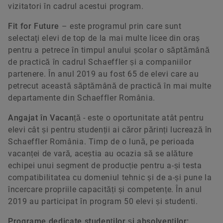
vizitatori în cadrul acestui program.
Fit for Future
– este programul prin care sunt
selectaţi elevi de top de la mai multe licee din oraș
pentru a petrece în timpul anului școlar o săptămână
de practică în cadrul Schaeffler și a companiilor
partenere. În anul 2019 au fost 65 de elevi care au
petrecut această săptămână de practică în mai multe
departamente din Schaeffler România.
Angajat în Vacanță
- este o oportunitate atât pentru
elevi cât și pentru studenții ai căror părinți lucrează în
Schaeffler România. Timp de o lună, pe perioada
vacanței de vară, aceștia au ocazia să se alăture
echipei unui segment de producție pentru a-și testa
compatibilitatea cu domeniul tehnic și de a-și pune la
încercare propriile capacități și competențe. În anul
2019 au participat în program 50 elevi și studenti.
Programe dedicate studenților și absolvenților: