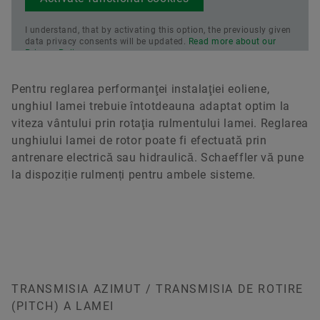
I understand, that by activating this option, the previously given
data privacy consents will be updated.
Read more about our
Privacy Policy.
Pentru reglarea performanţei instalaţiei eoliene,
unghiul lamei trebuie întotdeauna adaptat optim la
viteza vântului prin rotaţia rulmentului lamei. Reglarea
unghiului lamei de rotor poate fi efectuată prin
antrenare electrică sau hidraulică. Schaeffler vă pune
la dispoziție rulmenți pentru ambele sisteme.
TRANSMISIA AZIMUT / TRANSMISIA DE ROTIRE
(PITCH) A LAMEI