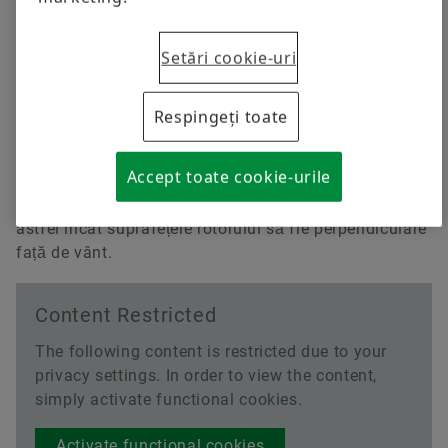
simply activate functional cookies.
Schaeffler pentru arbori de rotor, transmisii,
generatoare, urmărirea vântului și ajustarea lamei.
Activate functional cookies
Setări cookie-uri
Animație interactivă „Energia eoliană”
I understand, that by activating this option, the previously given
Respingeți toate
data privacy consents will be updated.
Read more about our
Privacy Policy.
Accept toate cookie-urile
Acţionările pivotante rotesc nacela spre sau din calea
vântului. Acestea servesc la alinierea carcasei mașinii
astfel încât suprafețele rotorului să fie perpendiculare
față de vânt.
Content Restricted
The following content is restricted due to your
privacy settings. In order to view the content,
simply activate functional cookies.
Activate functional cookies